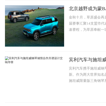
北京越野成为蒙B
金秋十月，草原盛会再启
届赛事汇聚14支盟市代
凑赛程，为草原奉献一
官方唯一指定...
宾利汽车与施坦
宾利汽车携手施坦威钢
新。作为两大世界知名
施坦威限量版三角钢琴
琴制造先驱施坦威联袂..